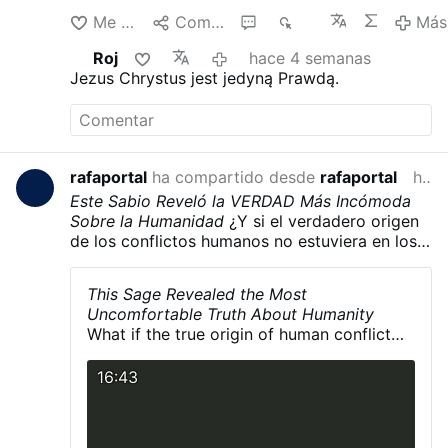
Me gusta
Compartir
1
850
Más
Roj
hace 4 semanas
Jezus Chrystus jest jedyną Prawdą.
rafaportal
ha compartido desde
rafaportal
hace 4 semanas
Este Sabio Reveló la VERDAD Más Incómoda
Sobre la Humanidad
¿Y si el verdadero origen
de los conflictos humanos no estuviera en los
gobiernos, las guerras o las ideologías... sino
dentro de nosotros mismos?
Giuseppe Lanza
This Sage Revealed the Most
del Vasto (San Vito dei Normanni, Puglia, 29 de
Uncomfortable Truth About Humanity
septiembre de 1901 - Murcia, España, 5 de
What if the true origin of human conflict
enero de 1981)
lay not in governments, wars, or
ideologies... but within ourselves?
16:43
Giuseppe Lanza del Vasto (San Vito dei
Normanni, Puglia, September 29, 1901 –
Murcia, Spain, January 5, 1981)