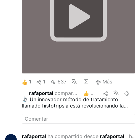
1
1
637
Más
rafaportal
compartió esto
2
hace 2 
Un innovador método de tratamiento
llamado histotripsia está revolucionando la
lucha contra el cáncer: utiliza ondas sonoras
focalizadas para destruir mecánicamente los
tumores en cuestión de minutos, licuándolos
literalmente, sin necesidad de cirugía,
rafaportal
ha compartido desde
rafaportal
hace 2 meses
quimioterapia ni radiación.
Este método fue