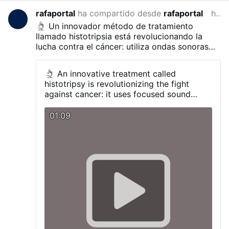
rafaportal
ha compartido desde
rafaportal
hace 2 meses
Un innovador método de tratamiento
llamado histotripsia está revolucionando la
lucha contra el cáncer: utiliza ondas sonoras
focalizadas para destruir mecánicamente los
tumores en cuestión de minutos, licuándolos
An innovative treatment called
literalmente, sin necesidad de cirugía,
histotripsy is revolutionizing the fight
quimioterapia ni radiación.
Este método fue
against cancer: it uses focused sound
aprobado por la FDA en 2023 y actualmente
waves to mechanically destroy tumors in a
solo se utiliza en algunos hospitales del
matter of minutes—literally liquefying
01:09
mundo.
them—without surgery, chemotherapy, or
radiation.
Approved by the FDA in 2023, it
is currently being used in only a few
hospitals worldwide.