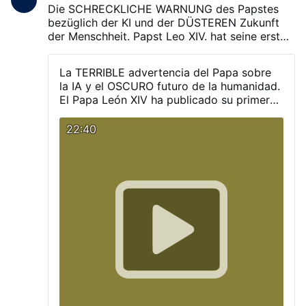
aprobado por la FDA en 2023 y actualmente
Die SCHRECKLICHE WARNUNG des Papstes
solo se utiliza en algunos hospitales del
bezüglich der KI und der DÜSTEREN Zukunft
mundo.
der Menschheit.
Papst Leo XIV. hat seine erste
Enzyklika veröffentlicht, die eine
schockierende Warnung vor der Künstlichen
La TERRIBLE advertencia del Papa sobre
Intelligenz und den Gefahren enthält, die diese
la IA y el OSCURO futuro de la humanidad.
mit sich bringen könnte.
El Papa León XIV ha publicado su primera
encíclica, la cual contiene una impactante
advertencia sobre la Inteligencia Artificial
22:40
y los peligros que esta podría acarrear.