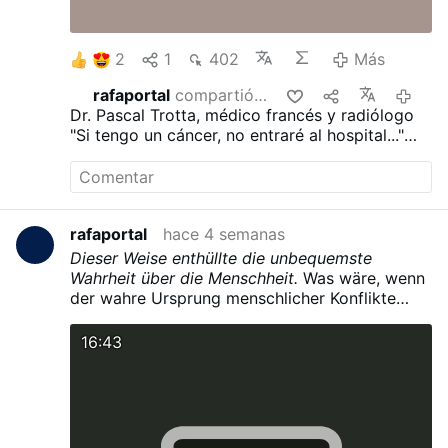
2
1
402
Más
rafaportal
compartió esto
hace 14 
Dr. Pascal Trotta, médico francés y radiólogo
"Si tengo un cáncer, no entraré al hospital..."
"He visto demasiadas personas morir de la
quimioterapia..."
"Ayunaría durante 30 días..."
"Dejaría de trabajar..."
rafaportal
hace 4 semanas
Dieser Weise enthüllte die unbequemste
Wahrheit über die Menschheit.
Was wäre, wenn
der wahre Ursprung menschlicher Konflikte
nicht in Regierungen, Kriegen oder Ideologien
läge, sondern in uns selbst?
Giuseppe Lanza
16:43
del Vasto (San Vito dei Normanni, Apulien, 29.
September 1901 – Murcia, Spanien, 5. Januar
1981)