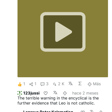
1
1
3
2 K
Más
123jussi
hace 2 meses
The terrible warning in the encyclical is the
further evidence that Leo is not catholic.