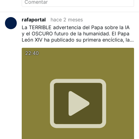
rafaportal
hace 2 meses
La TERRIBLE advertencia del Papa sobre la IA
y el OSCURO futuro de la humanidad.
El Papa
León XIV ha publicado su primera encíclica, la
cual contiene una impactante advertencia
sobre la Inteligencia Artificial y los peligros que
22:40
esta podría acarrear.