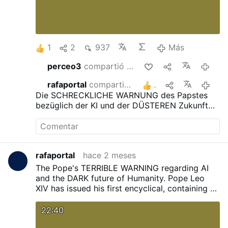
1
2
937
Más
perceo3
compartió esto
hace 2 
rafaportal
compartió esto
2
hace 2 
Die SCHRECKLICHE WARNUNG des Papstes
bezüglich der KI und der DÜSTEREN Zukunft
der Menschheit.
Papst Leo XIV. hat seine erste
Enzyklika veröffentlicht, die eine
schockierende Warnung vor der Künstlichen
Intelligenz und den Gefahren enthält, die diese
rafaportal
hace 2 meses
mit sich bringen könnte.
The Pope's TERRIBLE WARNING regarding AI
and the DARK future of Humanity.
Pope Leo
XIV has issued his first encyclical, containing a
shocking warning about Artificial Intelligence
and the dangers it may bring.
22:40