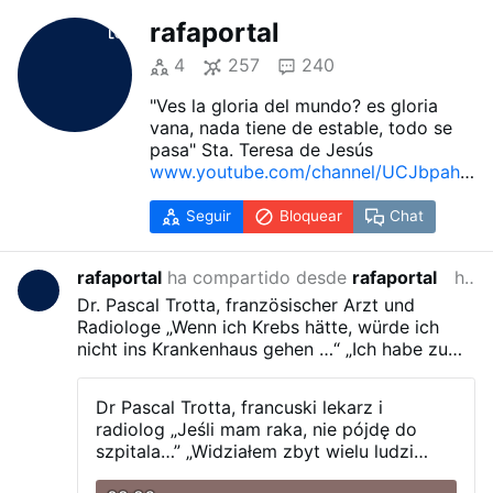
rafaportal
4
257
240
"Ves la gloria del mundo? es gloria
vana, nada tiene de estable, todo se
pasa" Sta. Teresa de Jesús
www.youtube.com/channel/UCJbpahL
F4C7ntP8XmfkY1Lw
Seguir
Bloquear
Chat
rafaportal
ha compartido desde
rafaportal
hace 14 horas
Dr. Pascal Trotta, französischer Arzt und
Radiologe
„Wenn ich Krebs hätte, würde ich
nicht ins Krankenhaus gehen …“
„Ich habe zu
viele Menschen an den Folgen einer
Chemotherapie sterben sehen …“
„Ich würde 30
Dr Pascal Trotta, francuski lekarz i
Tage fasten …“
„Ich würde aufhören zu arbeiten
radiolog
„Jeśli mam raka, nie pójdę do
…“
szpitala…”
„Widziałem zbyt wielu ludzi
umierających z powodu chemioterapii…”