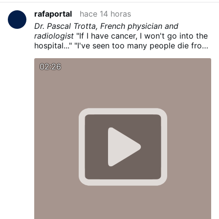
rafaportal
hace 14 horas
Dr. Pascal Trotta, French physician and
radiologist
"If I have cancer, I won't go into the
hospital..."
"I've seen too many people die from
chemotherapy..."
"I would fast for 30 days..."
"I
would stop working..."
02:26