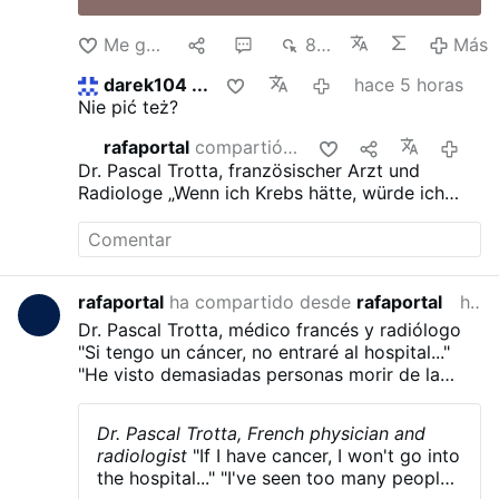
Me gusta
1
1
823
Más
darek104 ...
hace 5 horas
Nie pić też?
rafaportal
compartió esto
hace 14 
Dr. Pascal Trotta, französischer Arzt und
Radiologe
„Wenn ich Krebs hätte, würde ich
nicht ins Krankenhaus gehen …“
„Ich habe zu
viele Menschen an den Folgen einer
Chemotherapie sterben sehen …“
„Ich würde 30
Tage fasten …“
„Ich würde aufhören zu arbeiten
rafaportal
ha compartido desde
rafaportal
hace 14 horas
…“
Dr. Pascal Trotta, médico francés y radiólogo
"Si tengo un cáncer, no entraré al hospital..."
"He visto demasiadas personas morir de la
quimioterapia..."
"Ayunaría durante 30 días..."
"Dejaría de trabajar..."
Dr. Pascal Trotta, French physician and
radiologist
"If I have cancer, I won't go into
the hospital..."
"I've seen too many people