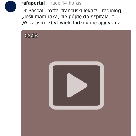
rafaportal
hace 14 horas
Dr Pascal Trotta, francuski lekarz i radiolog
„Jeśli mam raka, nie pójdę do szpitala…”
„Widziałem zbyt wielu ludzi umierających z
powodu chemioterapii…”
„Pościłbym przez 30
dni…”
„Przestałbym pracować…”
02:26