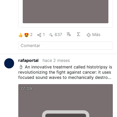
2
1
637
Más
rafaportal
hace 2 meses
An innovative treatment called histotripsy is
revolutionizing the fight against cancer: it uses
focused sound waves to mechanically destroy
tumors in a matter of minutes—literally
liquefying them—without surgery,
01:09
chemotherapy, or radiation.
Approved by the
FDA in 2023, it is currently being used in only a
few hospitals worldwide.