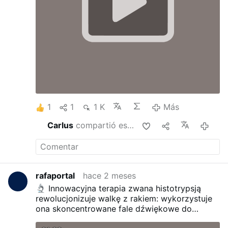
1
1
1 K
Más
Carlus
compartió esto
hace 2 
rafaportal
hace 2 meses
Innowacyjna terapia zwana histotrypsją
rewolucjonizuje walkę z rakiem: wykorzystuje
ona skoncentrowane fale dźwiękowe do
mechanicznego niszczenia guzów w ciągu