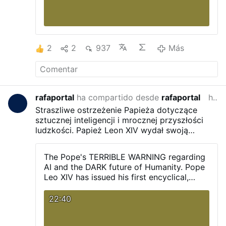
2
2
937
Más
rafaportal
ha compartido desde
rafaportal
hace 2 meses
Straszliwe ostrzeżenie Papieża dotyczące
sztucznej inteligencji i mrocznej przyszłości
ludzkości.
Papież Leon XIV wydał swoją
pierwszą encyklikę, zawierającą wstrząsające
ostrzeżenie na temat sztucznej inteligencji
The Pope's TERRIBLE WARNING regarding
oraz zagrożeń, jakie może ona ze sobą nieść.
AI and the DARK future of Humanity.
Pope
Leo XIV has issued his first encyclical,
containing a shocking warning about
Artificial Intelligence and the dangers it
22:40
may bring.