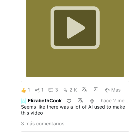
1
1
3
2 K
Más
ElizabethCook
hace 2 meses
Seems like there was a lot of AI used to make
this video
3 más comentarios