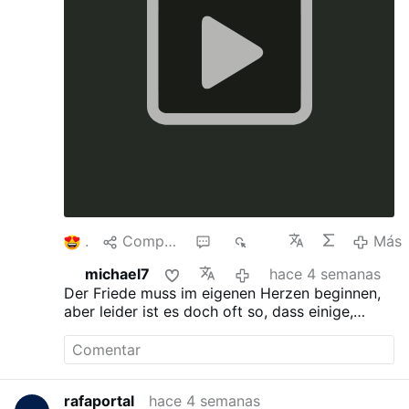
1
Compartir
1
886
Más
michael7
hace 4 semanas
Der Friede muss im eigenen Herzen beginnen,
aber leider ist es doch oft so, dass einige,
welche Macht haben, Kriege beginnen und das
Volk dazu gezwungen wird.
rafaportal
hace 4 semanas